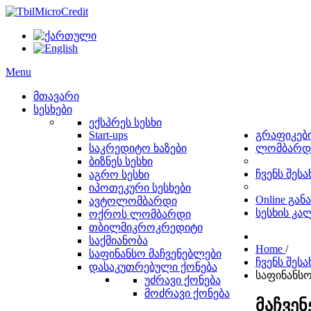
Menu
მთავარი
სესხები
ექსპრეს სესხი
Start-ups
გრაფიკებ
საკრედიტო ხაზები
ლომბარდ
ბიზნეს სესხი
ჩვენს შესა
აგრო სესხი
იპოთეკური სესხები
Online გან
ავტოლომბარდი
სესხის კ
ოქროს ლომბარდი
თბილმიკროკრედიტი
საქმიანობა
Home
/
საფინანსო მაჩვენებლები
ჩვენს შესა
დასაკუთრებული ქონება
საფინანსო
უძრავი ქონება
მოძრავი ქონება
მაჩვე