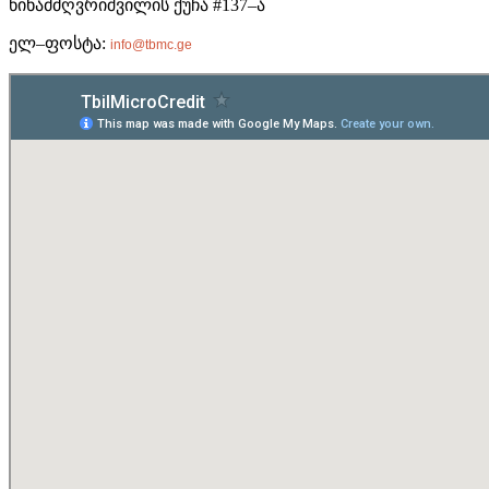
წინამძღვრიშვილის ქუჩა #137–ა
ელ–ფოსტა:
info@tbmc.ge